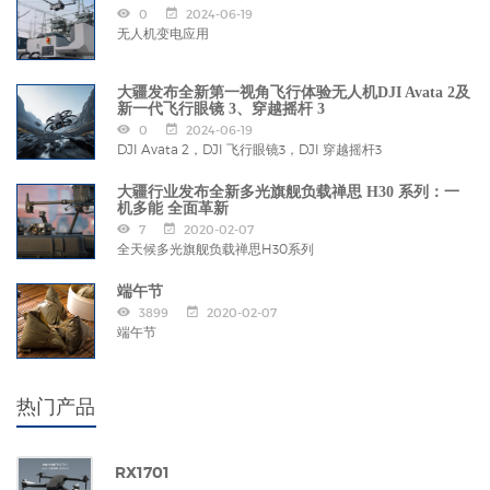
0
2024-06-19
无人机变电应用
大疆发布全新第一视角飞行体验无人机DJI Avata 2及
新一代飞行眼镜 3、穿越摇杆 3
0
2024-06-19
DJI Avata 2，DJI 飞行眼镜3，DJI 穿越摇杆3
大疆行业发布全新多光旗舰负载禅思 H30 系列：一
机多能 全面革新
7
2020-02-07
全天候多光旗舰负载禅思H30系列
端午节
3899
2020-02-07
端午节
热门产品
RX1701