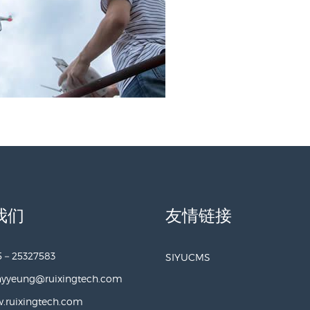
我们
友情链接
5－25327583
SIYUCMS
nyyeung@ruixingtech.com
.ruixingtech.com