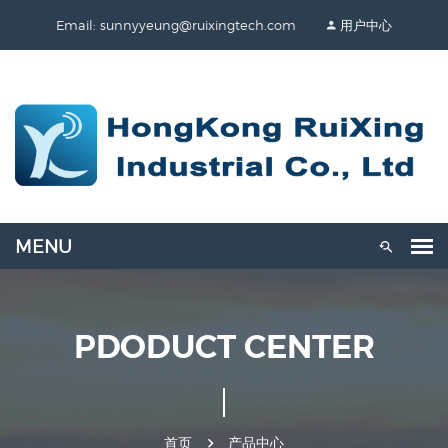
Email: sunnyyeung@ruixingtech.com
用户中心
PDODUCT CENTER
首页
产品中心